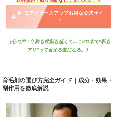
送料無料・縛り期間なしで安心スタート
▶ モアグロースアッ
プお得な公式サイ
ト
（心の声：年齢も性別も超えて…この1本で“私も
アリ”って言える髪になる。）
育毛剤の選び方完全ガイド｜成分・効果・
副作用を徹底解説