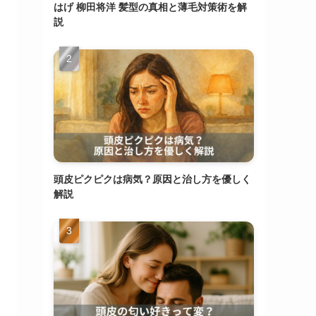
はげ 柳田将洋 髪型の真相と薄毛対策術を解
説
頭皮ピクピクは病気？原因と治し方を優しく
解説