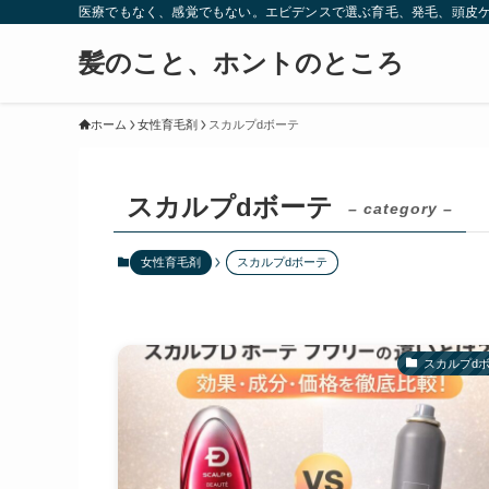
医療でもなく、感覚でもない。エビデンスで選ぶ育毛、発毛、頭皮
髪のこと、ホントのところ
ホーム
女性育毛剤
スカルプdボーテ
スカルプdボーテ
– category –
女性育毛剤
スカルプdボーテ
スカルプd