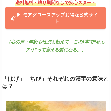
送料無料・縛り期間なしで安心スタート
▶ モアグロースアッ
プお得な公式サイ
ト
（心の声：年齢も性別も超えて…この1本で“私も
アリ”って言える髪になる。）
「はげ」「ちび」それぞれの漢字の意味と
は？