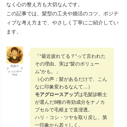
なく心の整え方も大切なんです。
この記事では、髪型の工夫や婚活のコツ、ポジテ
ィブな考え方まで、やさしく丁寧にご紹介してい
ます。
「“最近疲れてる？”って言われた
その理由、実は“髪のボリュー
頭皮ケ
ア ア
ム”かも。」
ドバイザー
Aya
（心の声：髪があるだけで、こん
なに印象変わるなんて…）
モアグロースアップ
は毛髪診断士
が選んだ8種の有効成分をナノカ
プセルで毛根まで直浸透。
ハリ・コシ・ツヤを取り戻し、第
一印象から若々しく。