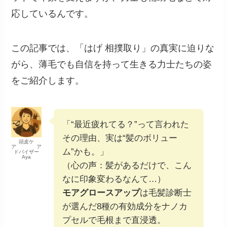
応しているんです。
この記事では、「はげ 相撲取り」の真実に迫りな
がら、薄毛でも自信を持って生きる力士たちの姿
をご紹介します。
「“最近疲れてる？”って言われた
その理由、実は“髪のボリュー
頭皮ケ
ア ア
ム”かも。」
ドバイザー
Aya
（心の声：髪があるだけで、こん
なに印象変わるなんて…）
モアグロースアップ
は毛髪診断士
が選んだ8種の有効成分をナノカ
プセルで毛根まで直浸透。