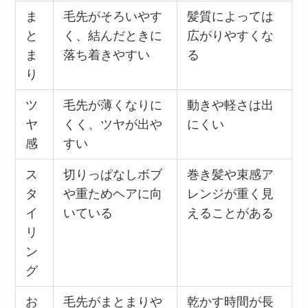
ま
毛先がそろいやす
髪質によっては
と
く、結んだときに
広がりやすくな
ま
落ち着きやすい
る
り
ツ
毛先が薄くなりに
動きや軽さは出
ヤ
くく、ツヤが出や
にくい
感
すい
ス
切りっぱなしボブ
巻き髪や束感ア
タ
や重ためヘアに向
レンジが重く見
イ
いている
えることがある
リ
ン
グ
お
毛先がまとまりや
乾かす時間が長