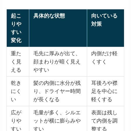
起こ
具体的な状態
向いている
りや
対策
すい
変化
重た
毛先に厚みが出て、
内側だけ軽
く見
顔まわりが暗く見え
くすく
える
やすい
乾き
髪の内側に水分が残
耳後ろや襟
にく
り、ドライヤー時間
足を中心に
い
が長くなる
軽くする
広が
毛量が多く、シルエ
表面は残し
りや
ットが横に膨らみや
て内側を調
すい
すい
整する