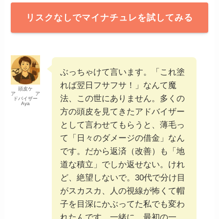
リスクなしでマイナチュレを試してみる
ぶっちゃけて言います。「これ塗
れば翌日フサフサ！」なんて魔
頭皮ケ
ア ア
法、この世にありません。多くの
ドバイザー
Aya
方の頭皮を見てきたアドバイザー
として言わせてもらうと、薄毛っ
て「日々のダメージの借金」なん
です。だから返済（改善）も「地
道な積立」でしか返せない。けれ
ど、絶望しないで。30代で分け目
がスカスカ、人の視線が怖くて帽
子を目深にかぶってた私でも変わ
れたんです。一緒に、最初の一