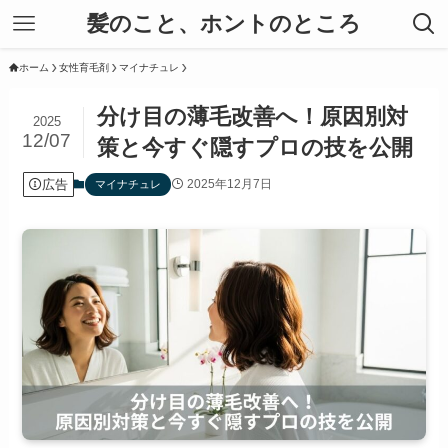
髪のこと、ホントのところ
ホーム
女性育毛剤
マイナチュレ
分け目の薄毛改善へ！原因別対
2025
12/07
策と今すぐ隠すプロの技を公開
広告
2025年12月7日
マイナチュレ