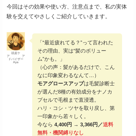
今回はその効果や使い方、注意点まで、私の実体
験を交えてやさしくご紹介していきます。
「“最近疲れてる？”って言われた
その理由、実は“髪のボリュー
頭皮ケ
ア ア
ム”かも。」
ドバイザー
Aya
（心の声：髪があるだけで、こん
なに印象変わるなんて…）
モアグロースアップ
は毛髪診断士
が選んだ8種の有効成分をナノカ
プセルで毛根まで直浸透。
ハリ・コシ・ツヤを取り戻し、第
一印象から若々しく。
今なら
4,400円 → 3,366円／
送料
無料・機関縛りなし