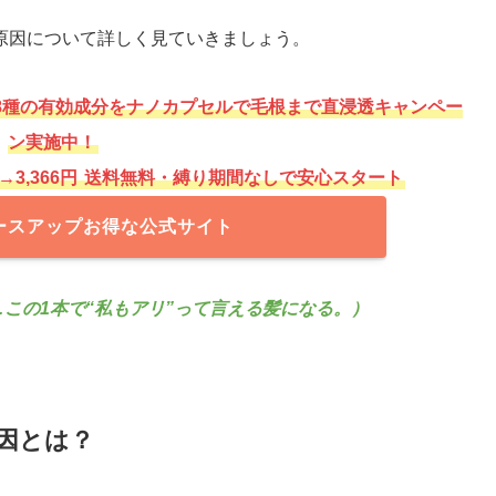
原因について詳しく見ていきましょう。
8種の有効成分をナノカプセルで毛根まで直浸透キャンペー
ン実施中！
→3,366円
送料無料・縛り期間なしで安心スタート
ースアッ
プお得な公式サイト
この1本で“私もアリ”って言える髪になる。）
因とは？