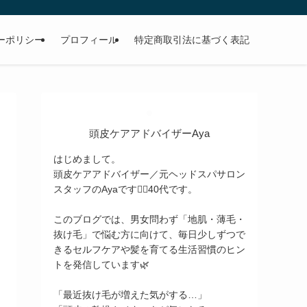
ーポリシー
プロフィール
特定商取引法に基づく表記
頭皮ケアアドバイザーAya
はじめまして。
頭皮ケアアドバイザー／元ヘッドスパサロン
スタッフのAyaです💆‍♀️40代です。
このブログでは、男女問わず「地肌・薄毛・
抜け毛」で悩む方に向けて、毎日少しずつで
きるセルフケアや髪を育てる生活習慣のヒン
トを発信しています🌿
「最近抜け毛が増えた気がする…」