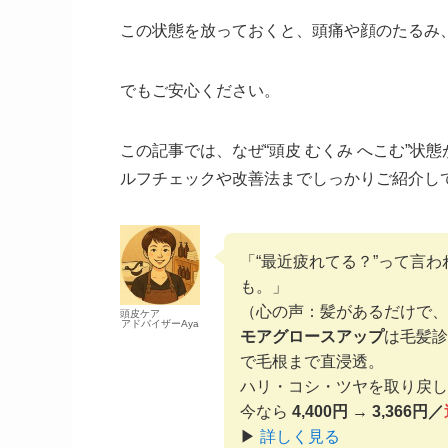
この状態を放っておくと、頭痛や顔のたるみ
でもご安心ください。
この記事では、なぜ“頭皮 むくみ へこむ”
ルフチェックや改善法までしっかりご紹介し
「“最近疲れてる？”って言わ
も。」
（心の声：髪があるだけで、
頭皮ケア
アドバイザーAya
モアグロースアップ
は毛髪診
で毛根まで直浸透。
ハリ・コシ・ツヤを取り戻し
今なら
4,400円 → 3,366円／
▶
詳しく見る