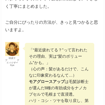
く丁寧にまとめました。
ご自分にぴったりの方法が、きっと見つかると思
いますよ。
「“最近疲れてる？”って言われた
その理由、実は“髪のボリュー
頭皮ケ
ア ア
ム”かも。」
ドバイザー
Aya
（心の声：髪があるだけで、こん
なに印象変わるなんて…）
モアグロースアップ
は毛髪診断士
が選んだ8種の有効成分をナノカ
プセルで毛根まで直浸透。
ハリ・コシ・ツヤを取り戻し、第