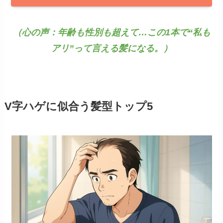
（心の声：年齢も性別も超えて…この1本で“私も
アリ”って言える髪になる。）
V字ハゲに似合う髪型トップ5