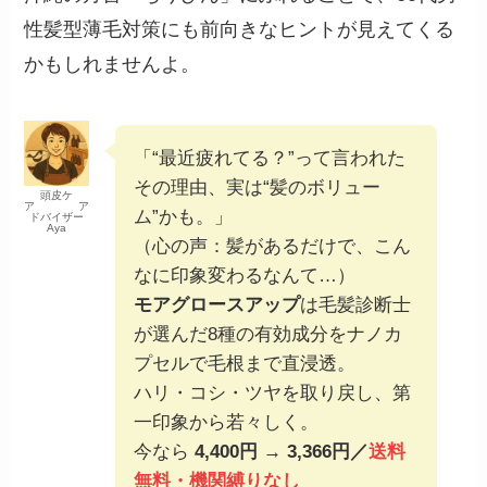
性髪型薄毛対策にも前向きなヒントが見えてくる
かもしれませんよ。
「“最近疲れてる？”って言われた
その理由、実は“髪のボリュー
頭皮ケ
ア ア
ム”かも。」
ドバイザー
Aya
（心の声：髪があるだけで、こん
なに印象変わるなんて…）
モアグロースアップ
は毛髪診断士
が選んだ8種の有効成分をナノカ
プセルで毛根まで直浸透。
ハリ・コシ・ツヤを取り戻し、第
一印象から若々しく。
今なら
4,400円 → 3,366円／
送料
無料・機関縛りなし